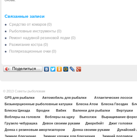
снова.
Связанные записи
Средство от комаров
(0)
Рыболовные инструменты
(0)
Ремонт надувной резиновой лодки
(0)
Разжигание костра
(0)
Поляризационные очки
(0)
Поделиться…
© 2013 Советы рыболовам
GPS для рыбалки
Автомобиль для рыбалки
Атлантические лососи
Безынерционные рыболовные катушки
Блесна Атом
Блесна Гвоздик
Бл
Блесна Цикада
Бродни
Вабик
Валенки для рыбалки
Вертушки
Воблеры на головля
Воблеры на щуку
Выползок
Выращивание форе
Грузило чебурашка
Девон своими руками
Джеркбейт
Джиг головки
Донка с резиновым амортизатором
Донка своими руками
Дунайский 
Зимнее блеснение
Зимние удочки для блеснения
Зимний поплавок