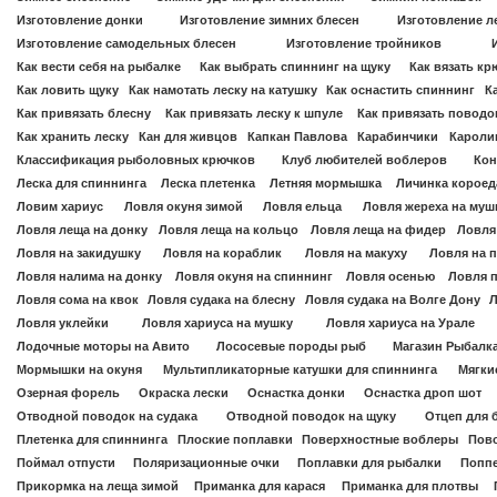
Изготовление донки
Изготовление зимних блесен
Изготовление л
Изготовление самодельных блесен
Изготовление тройников
Как вести себя на рыбалке
Как выбрать спиннинг на щуку
Как вязать к
Как ловить щуку
Как намотать леску на катушку
Как оснастить спиннинг
К
Как привязать блесну
Как привязать леску к шпуле
Как привязать поводок
Как хранить леску
Кан для живцов
Капкан Павлова
Карабинчики
Каролин
Классификация рыболовных крючков
Клуб любителей воблеров
Кон
Леска для спиннинга
Леска плетенка
Летняя мормышка
Личинка короед
Ловим хариус
Ловля окуня зимой
Ловля ельца
Ловля жереха на муш
Ловля леща на донку
Ловля леща на кольцо
Ловля леща на фидер
Ловля
Ловля на закидушку
Ловля на кораблик
Ловля на макуху
Ловля на 
Ловля налима на донку
Ловля окуня на спиннинг
Ловля осенью
Ловля 
Ловля сома на квок
Ловля судака на блесну
Ловля судака на Волге Дону
Л
Ловля уклейки
Ловля хариуса на мушку
Ловля хариуса на Урале
Лодочные моторы на Авито
Лососевые породы рыб
Магазин Рыбалк
Мормышки на окуня
Мультипликаторные катушки для спиннинга
Мягки
Озерная форель
Окраска лески
Оснастка донки
Оснастка дроп шот
Отводной поводок на судака
Отводной поводок на щуку
Отцеп для 
Плетенка для спиннинга
Плоские поплавки
Поверхностные воблеры
Пово
Поймал отпусти
Поляризационные очки
Поплавки для рыбалки
Поппе
Прикормка на леща зимой
Приманка для карася
Приманка для плотвы