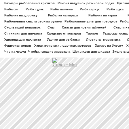
Размеры рыболовных крючков
Ремонт надувной резиновой лодки
Русска
Рыба сиг
Рыба судак
Рыба таймень
Рыба хариус
Рыба щука
Рыбалка на дорожку
Рыбалка на карася
Рыбалка на карпа
Рыболовные снасти своими руками
Рыболовные узлы для поводков
Рыбо
Скользящий поплавок
Слаг
Снасти для ловли тайменей
Снасти н
Спиннинг для твичинга
Средство от комаров
Тарпон
Техасская оснас
Удилища для нахлыста
Удочки для рыбалки
Уловистая мормышка
У
Фидерная ловля
Характеристики лодочных моторов
Хариус на блесну
Х
Чистка чешуи
Чтобы лунка не замерзала
Шок лидер для фидера
Эхолоты 