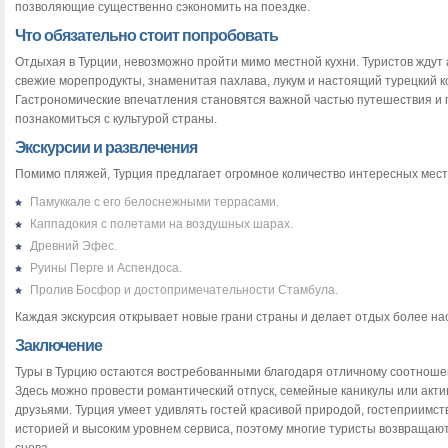
позволяющие существенно сэкономить на поездке.
Что обязательно стоит попробовать
Отдыхая в Турции, невозможно пройти мимо местной кухни. Туристов ждут
свежие морепродукты, знаменитая пахлава, лукум и настоящий турецкий к
Гастрономические впечатления становятся важной частью путешествия и 
познакомиться с культурой страны.
Экскурсии и развлечения
Помимо пляжей, Турция предлагает огромное количество интересных мест
Памуккале с его белоснежными террасами.
Каппадокия с полетами на воздушных шарах.
Древний Эфес.
Руины Перге и Аспендоса.
Пролив Босфор и достопримечательности Стамбула.
Каждая экскурсия открывает новые грани страны и делает отдых более н
Заключение
Туры в Турцию остаются востребованными благодаря отличному соотноше
Здесь можно провести романтический отпуск, семейные каникулы или акти
друзьями. Турция умеет удивлять гостей красивой природой, гостеприимст
историей и высоким уровнем сервиса, поэтому многие туристы возвращают