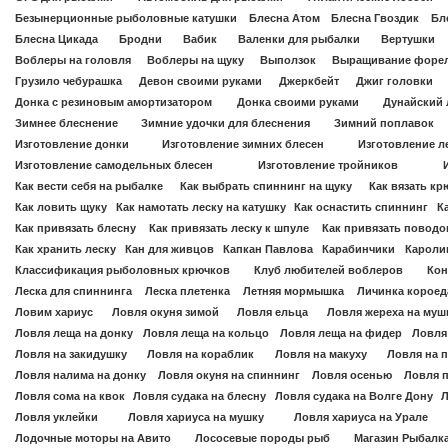
Безынерционные рыболовные катушки
Блесна Атом
Блесна Гвоздик
Бл
Блесна Цикада
Бродни
Вабик
Валенки для рыбалки
Вертушки
Воблеры на головля
Воблеры на щуку
Выползок
Выращивание форе
Грузило чебурашка
Девон своими руками
Джеркбейт
Джиг головки
Донка с резиновым амортизатором
Донка своими руками
Дунайский 
Зимнее блеснение
Зимние удочки для блеснения
Зимний поплавок
Изготовление донки
Изготовление зимних блесен
Изготовление л
Изготовление самодельных блесен
Изготовление тройников
Как вести себя на рыбалке
Как выбрать спиннинг на щуку
Как вязать к
Как ловить щуку
Как намотать леску на катушку
Как оснастить спиннинг
К
Как привязать блесну
Как привязать леску к шпуле
Как привязать поводок
Как хранить леску
Кан для живцов
Капкан Павлова
Карабинчики
Каролин
Классификация рыболовных крючков
Клуб любителей воблеров
Кон
Леска для спиннинга
Леска плетенка
Летняя мормышка
Личинка короед
Ловим хариус
Ловля окуня зимой
Ловля ельца
Ловля жереха на муш
Ловля леща на донку
Ловля леща на кольцо
Ловля леща на фидер
Ловля
Ловля на закидушку
Ловля на кораблик
Ловля на макуху
Ловля на 
Ловля налима на донку
Ловля окуня на спиннинг
Ловля осенью
Ловля 
Ловля сома на квок
Ловля судака на блесну
Ловля судака на Волге Дону
Л
Ловля уклейки
Ловля хариуса на мушку
Ловля хариуса на Урале
Лодочные моторы на Авито
Лососевые породы рыб
Магазин Рыбалк